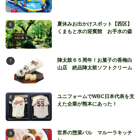
夏休みお出かけスポット【西区】
くまもと水の迎賓館 お手水の森
陣太鼓６５周年！お菓子の香梅白
山店 絶品陣太鼓ソフトクリーム
ユニフォームでWBC日本代表を支
えた企業が熊本にあった！
世界の惣菜バル マルーラキッチ
ン