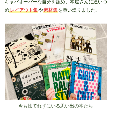
キャパオーバーな自分を認め、本屋さんに通いつ
め
レイアウト集
や
素材集
を買い漁りました。
今も捨てれずにいる思い出の本たち